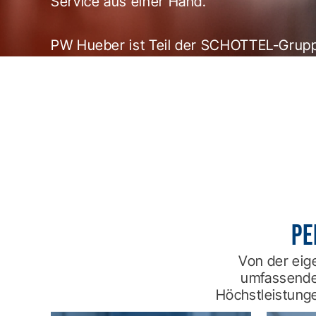
Service aus einer Hand.
PW Hueber ist Teil der SCHOTTEL-Grup
pe
Von der eig
umfassendem
Höchstleistunge