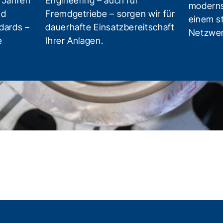
 Jahren
Engineering – auch für
moderns
nd
Fremdgetriebe – sorgen wir für
einem s
dards –
dauerhafte Einsatzbereitschaft
Netzwe
e
Ihrer Anlagen.