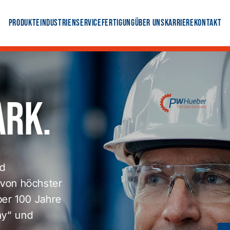
Produkte
Industrien
Service
Fertigung
Über uns
Karriere
Kontakt
ark.
nd
 von höchster
ber 100 Jahre
ny“ und