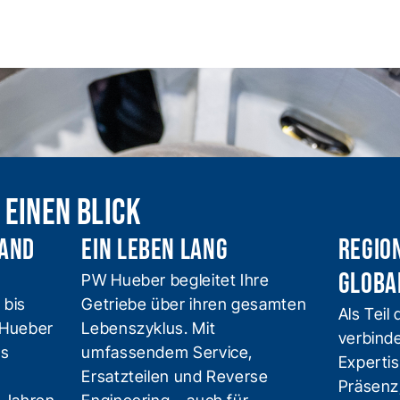
 einen blick
Hand
Ein Leben lang
Regio
globa
PW Hueber begleitet Ihre
 bis
Getriebe über ihren gesamten
Als Tei
 Hueber
Lebenszyklus. Mit
verbind
us
umfassendem Service,
Expertis
Ersatzteilen und Reverse
Präsenz